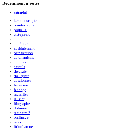
Récemment
ajoutés
satrapial
kéraunoscopie
brontoscopie
piqueux
cistophore
abé
aberliner
absidalement
osirification
abrahamisme
abodrite
aarouls
théurgie
théurgiste
absalonner
fenestron
fendage
murailler
lauzier
filographe
dolomie
racinaire 2
pralinage
maërl
lithothamne