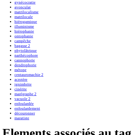
gynécocratie
avonculat
matrilocalisme
matrilocale
hiérogamique
illuminisme
hiérophanie
ontophanie
campêche
bagasse 2
phytolâtrique
narthécophore
cannophorie
dendrophorie
métope
centauromachie 2
acrotère
ignimbrite
cinérite
marégraphe 2
vacuole 2
enfoulardée
enfoulardement
découronner
maratiste
Elements associés au tag