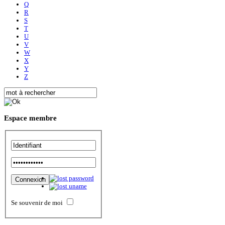
Q
R
S
T
U
V
W
X
Y
Z
Espace
membre
Se souvenir de moi