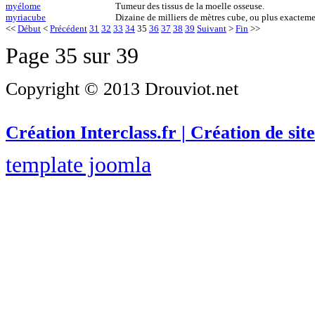
myélome
Tumeur des tissus de la moelle osseuse.
myriacube
Dizaine de milliers de mètres cube, ou plus exactem
<<
Début
<
Précédent
31
32
33
34
35
36
37
38
39
Suivant
>
Fin
>>
Page 35 sur 39
Copyright © 2013 Drouviot.net
Création Interclass.fr | Création de site
template joomla