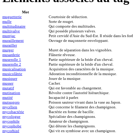
Mot
muguetterie
Courtoisie de séduction.
mulle
Sorte de rouget.
multitudinaire
Qui comporte des multitudes.
multivalve
Qui possède plusieurs valves.
muntjac
Petit cervidé d'Asie du Sud-Est. Il réside dans les forê
muraillement
Ouvrage de maçonnerie enveloppant.
murailler
murger
Muret de séparation dans les vignobles.
musarderie
Flânerie rêveuse.
muserolle 1
Partie supérieure de la bride d'un cheval.
muserolle 2
Partie supérieure de la bride d'un cheval.
musicalisation
Acquisition des caractères de la musique.
musicolâtrie
Adoration inconditionnelle de la musique.
musiquer
Jouer de la musique.
musser
Cacher.
mutatif
Qui est favorable au changement.
mutination
Révolte contre l'autorité hiérarchique.
mutité
Incapacité à parler.
mutsugoro
Poisson sauteur vivant dans la vase au Japon.
mycélien
Qui concerne le filament des champignon.
mycobactérie
Bactérie en forme de bacille.
mycologue
Spécialiste des champignons.
mycophile
Amateur de champignon.
mycophobe
Qui déteste les champignons.
mycorhizé
Qui vit en symbiose avec un champignon.