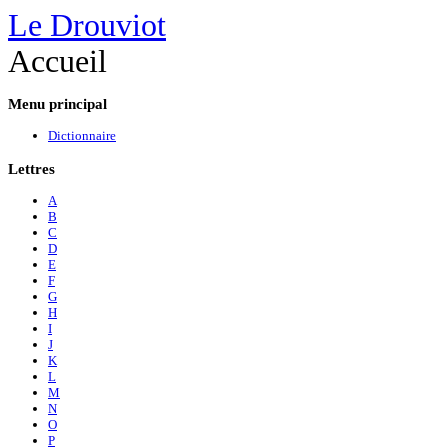
Le Drouviot
Accueil
Menu
principal
Dictionnaire
Lettres
A
B
C
D
E
F
G
H
I
J
K
L
M
N
O
P