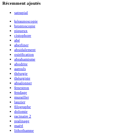
Récemment
ajoutés
satrapial
kéraunoscopie
brontoscopie
piqueux
cistophore
abé
aberliner
absidalement
osirification
abrahamisme
abodrite
aarouls
théurgie
théurgiste
absalonner
fenestron
fendage
murailler
lauzier
filographe
dolomie
racinaire 2
pralinage
maërl
lithothamne