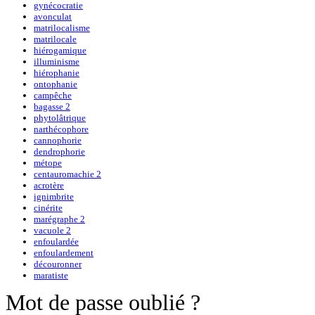
gynécocratie
avonculat
matrilocalisme
matrilocale
hiérogamique
illuminisme
hiérophanie
ontophanie
campêche
bagasse 2
phytolâtrique
narthécophore
cannophorie
dendrophorie
métope
centauromachie 2
acrotère
ignimbrite
cinérite
marégraphe 2
vacuole 2
enfoulardée
enfoulardement
découronner
maratiste
Mot de passe oublié ?