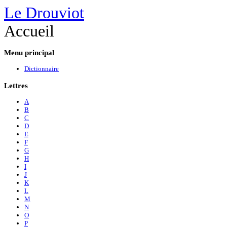
Le Drouviot
Accueil
Menu
principal
Dictionnaire
Lettres
A
B
C
D
E
F
G
H
I
J
K
L
M
N
O
P