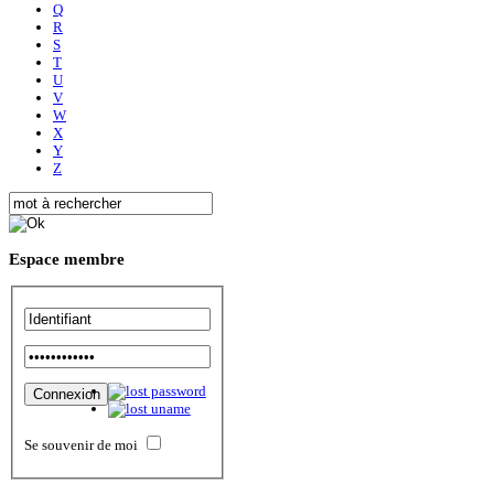
Q
R
S
T
U
V
W
X
Y
Z
Espace
membre
Se souvenir de moi