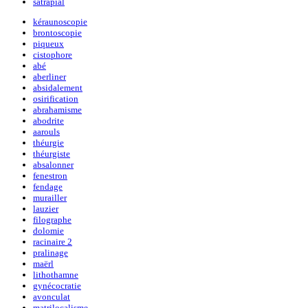
satrapial
kéraunoscopie
brontoscopie
piqueux
cistophore
abé
aberliner
absidalement
osirification
abrahamisme
abodrite
aarouls
théurgie
théurgiste
absalonner
fenestron
fendage
murailler
lauzier
filographe
dolomie
racinaire 2
pralinage
maërl
lithothamne
gynécocratie
avonculat
matrilocalisme