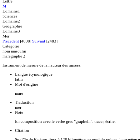
Lettre
M
Domaine1
Sciences
Domaine2
Géographie
Domaine3
Mer
Précédent
[4008]
Suivant
[2483]
Catégorie
nom masculin
marégraphe 2
Instrument de mesure de la hauteur des marées.
Langue étymologique
latin
Mot d'origine
mare
Traduction
mer
Note
En composition avec le verbe grec "graphein": tracer, écrire.
Citation
Sur l'île de Hatizvo-jima, à 120 kilomètres au nord du volcan, le
marégra