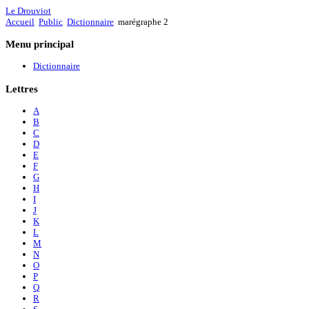
Le Drouviot
Accueil
Public
Dictionnaire
marégraphe 2
Menu
principal
Dictionnaire
Lettres
A
B
C
D
E
F
G
H
I
J
K
L
M
N
O
P
Q
R