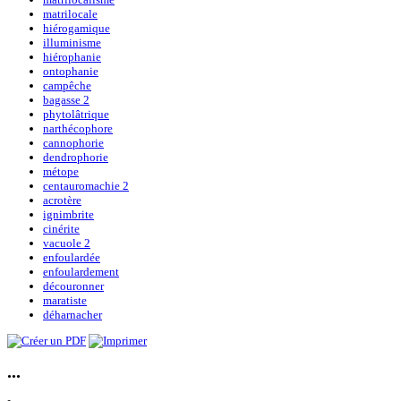
matrilocale
hiérogamique
illuminisme
hiérophanie
ontophanie
campêche
bagasse 2
phytolâtrique
narthécophore
cannophorie
dendrophorie
métope
centauromachie 2
acrotère
ignimbrite
cinérite
vacuole 2
enfoulardée
enfoulardement
découronner
maratiste
déharnacher
...