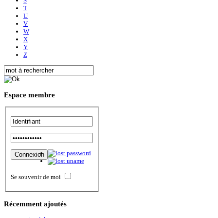
S
T
U
V
W
X
Y
Z
Espace
membre
Se souvenir de moi
Récemment
ajoutés