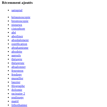
Récemment
ajoutés
satrapial
kéraunoscopie
brontoscopie
piqueux
cistophore
abé
aberliner
absidalement
osirification
abrahamisme
abodrite
aarouls
théurgie
théurgiste
absalonner
fenestron
fendage
murailler
lauzier
filographe
dolomie
racinaire 2
pralinage
maërl
lithothamne