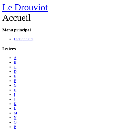
Le Drouviot
Accueil
Menu
principal
Dictionnaire
Lettres
A
B
C
D
E
F
G
H
I
J
K
L
M
N
O
P