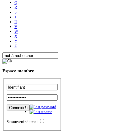
Q
R
S
T
U
V
W
X
Y
Z
Espace
membre
Se souvenir de moi