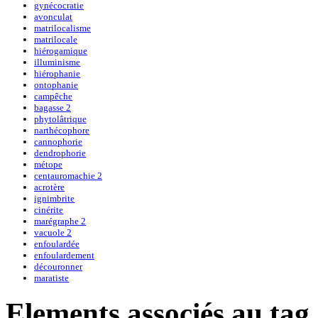
gynécocratie
avonculat
matrilocalisme
matrilocale
hiérogamique
illuminisme
hiérophanie
ontophanie
campêche
bagasse 2
phytolâtrique
narthécophore
cannophorie
dendrophorie
métope
centauromachie 2
acrotère
ignimbrite
cinérite
marégraphe 2
vacuole 2
enfoulardée
enfoulardement
découronner
maratiste
Elements associés au tag 