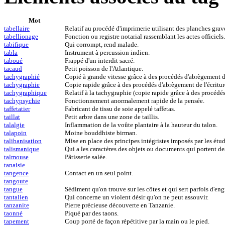
Mot
tabellaire
Relatif au procédé d'imprimerie utilisant des planches gravé
tabellionage
Fonction ou registre notarial rassemblant les actes officiels.
tabifique
Qui corrompt, rend malade.
tabla
Instrument à percussion indien.
taboué
Frappé d'un interdit sacré.
tacaud
Petit poisson de l'Atlantique.
tachygraphié
Copié à grande vitesse grâce à des procédés d'abrègement de
tachygraphie
Copie rapide grâce à des procédés d'abrègement de l'écritur
tachygraphique
Relatif à la tachygraphie (copie rapide grâce à des procédés
tachypsychie
Fonctionnement anormalement rapide de la pensée.
taffetatier
Fabricant de tissu de soie appelé taffetas.
taillat
Petit arbre dans une zone de taillis.
talalgie
Inflammation de la voûte plantaire à la hauteur du talon.
talapoin
Moine bouddhiste birman.
talibanisation
Mise en place des principes intégristes imposés par les étud
talismanique
Qui a les caractères des objets ou documents qui portent d
talmouse
Pâtisserie salée.
tanaisie
tangence
Contact en un seul point.
tangoute
tangue
Sédiment qu'on trouve sur les côtes et qui sert parfois d'eng
tantalien
Qui concerne un violent désir qu'on ne peut assouvir.
tanzanite
Pierre précieuse découverte en Tanzanie.
taonné
Piqué par des taons.
tapement
Coup porté de façon répétitive par la main ou le pied.