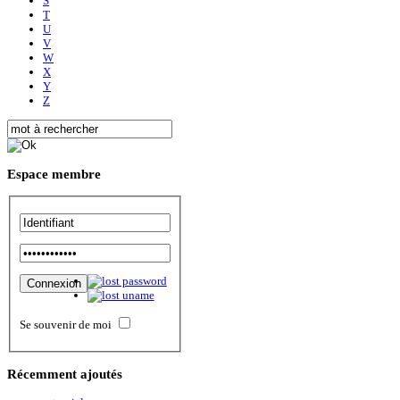
S
T
U
V
W
X
Y
Z
Espace
membre
Se souvenir de moi
Récemment
ajoutés