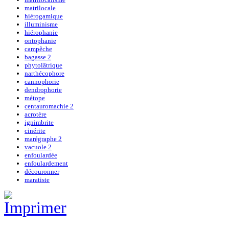
matrilocale
hiérogamique
illuminisme
hiérophanie
ontophanie
campêche
bagasse 2
phytolâtrique
narthécophore
cannophorie
dendrophorie
métope
centauromachie 2
acrotère
ignimbrite
cinérite
marégraphe 2
vacuole 2
enfoulardée
enfoulardement
découronner
maratiste