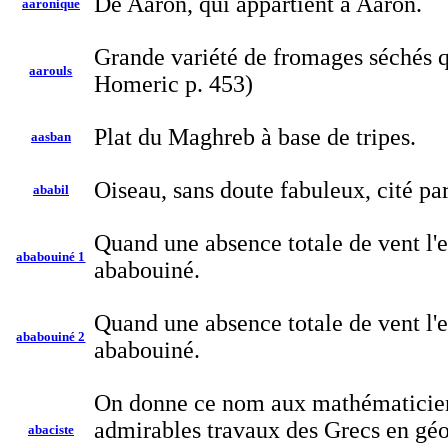
De Aaron, qui appartient à Aaron.
aaronique
Grande variété de fromages séchés q
aarouls
Homeric p. 453)
Plat du Maghreb à base de tripes.
aasban
Oiseau, sans doute fabuleux, cité pa
ababil
Quand une absence totale de vent l'
ababouiné 1
ababouiné.
Quand une absence totale de vent l'
ababouiné 2
ababouiné.
On donne ce nom aux mathématiciens 
admirables travaux des Grecs en géom
abaciste