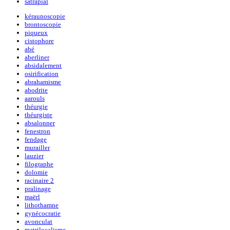
satrapial
kéraunoscopie
brontoscopie
piqueux
cistophore
abé
aberliner
absidalement
osirification
abrahamisme
abodrite
aarouls
théurgie
théurgiste
absalonner
fenestron
fendage
murailler
lauzier
filographe
dolomie
racinaire 2
pralinage
maërl
lithothamne
gynécocratie
avonculat
matrilocalisme