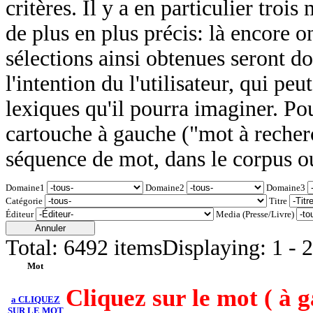
critères. Il y a en particulier tro
de plus en plus précis: là encore o
sélections ainsi obtenues seront do
l'intention du l'utilisateur, qui pe
lexiques qu'il pourra imaginer. P
cartouche à gauche ("mot à recher
séquence de mot, dans le corpus o
Domaine1
Domaine2
Domaine3
Catégorie
Titre
Éditeur
Media (Presse/Livre)
Annuler
Total:
6492 items
Displaying:
1 - 
Mot
Cliquez sur le mot ( à g
a CLIQUEZ
SUR LE MOT