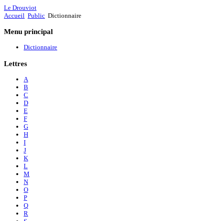
Le Drouviot
Accueil
Public
Dictionnaire
Menu
principal
Dictionnaire
Lettres
A
B
C
D
E
F
G
H
I
J
K
L
M
N
O
P
Q
R