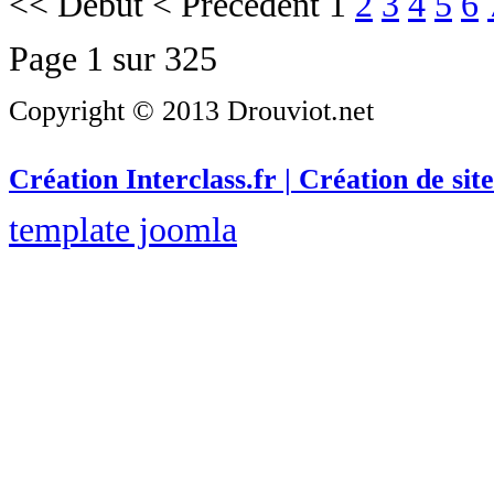
<<
Début
<
Précédent
1
2
3
4
5
6
Page 1 sur 325
Copyright © 2013 Drouviot.net
Création Interclass.fr | Création de site
template joomla