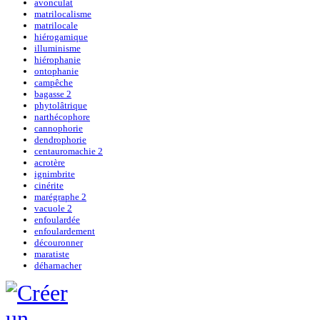
avonculat
matrilocalisme
matrilocale
hiérogamique
illuminisme
hiérophanie
ontophanie
campêche
bagasse 2
phytolâtrique
narthécophore
cannophorie
dendrophorie
centauromachie 2
acrotère
ignimbrite
cinérite
marégraphe 2
vacuole 2
enfoulardée
enfoulardement
découronner
maratiste
déharnacher