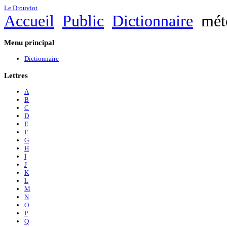
Le Drouviot
Accueil
Public
Dictionnaire
mét
Menu
principal
Dictionnaire
Lettres
A
B
C
D
E
F
G
H
I
J
K
L
M
N
O
P
Q