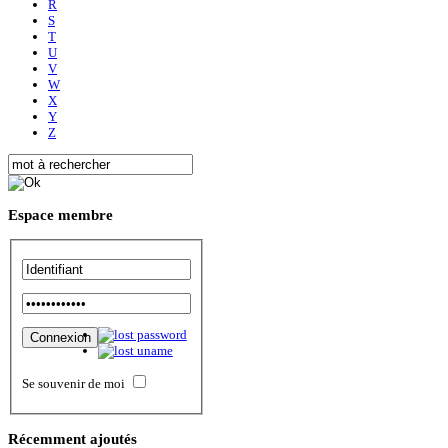
R
S
T
U
V
W
X
Y
Z
Espace
membre
Se souvenir de moi
Récemment
ajoutés