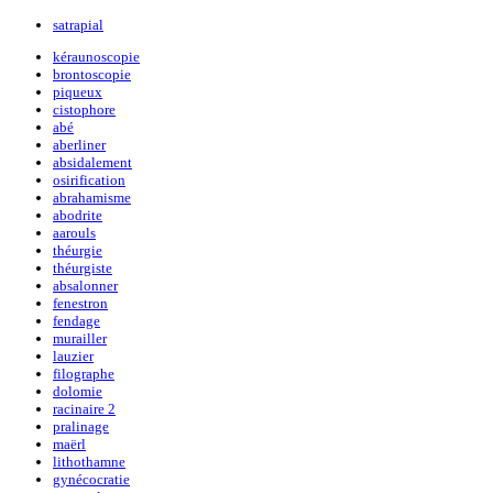
satrapial
kéraunoscopie
brontoscopie
piqueux
cistophore
abé
aberliner
absidalement
osirification
abrahamisme
abodrite
aarouls
théurgie
théurgiste
absalonner
fenestron
fendage
murailler
lauzier
filographe
dolomie
racinaire 2
pralinage
maërl
lithothamne
gynécocratie