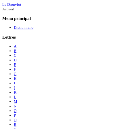
Le Drouviot
Accueil
Menu
principal
Dictionnaire
Lettres
A
B
C
D
E
F
G
H
I
J
K
L
M
N
O
P
Q
R