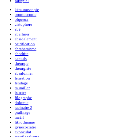
satrapial
kéraunoscopie
brontoscopie
piqueux
cistophore
abé
aberliner
absidalement
osirification
abrahamisme
abodrite
aarouls
théurgie
théurgiste
absalonner
fenestron
fendage
murailler
lauzier
filographe
dolomie
racinaire 2
pralinage
maërl
lithothamne
gynécocratie
avonculat
matrilocalisme