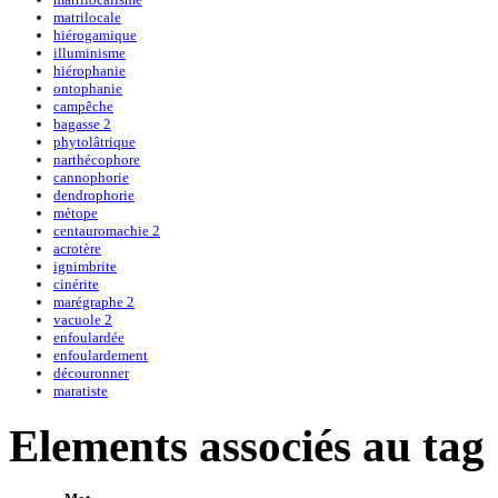
matrilocale
hiérogamique
illuminisme
hiérophanie
ontophanie
campêche
bagasse 2
phytolâtrique
narthécophore
cannophorie
dendrophorie
métope
centauromachie 2
acrotère
ignimbrite
cinérite
marégraphe 2
vacuole 2
enfoulardée
enfoulardement
découronner
maratiste
Elements associés au tag 