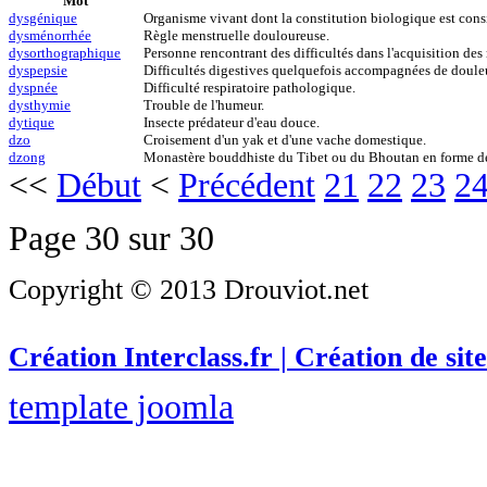
Mot
dysgénique
Organisme vivant dont la constitution biologique est con
dysménorrhée
Règle menstruelle douloureuse.
dysorthographique
Personne rencontrant des difficultés dans l'acquisition des
dyspepsie
Difficultés digestives quelquefois accompagnées de doule
dyspnée
Difficulté respiratoire pathologique.
dysthymie
Trouble de l'humeur.
dytique
Insecte prédateur d'eau douce.
dzo
Croisement d'un yak et d'une vache domestique.
dzong
Monastère bouddhiste du Tibet ou du Bhoutan en forme de 
<<
Début
<
Précédent
21
22
23
2
Page 30 sur 30
Copyright © 2013 Drouviot.net
Création Interclass.fr | Création de site
template joomla