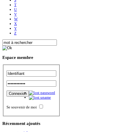
S
T
U
V
W
X
Y
Z
Espace
membre
Se souvenir de moi
Récemment
ajoutés