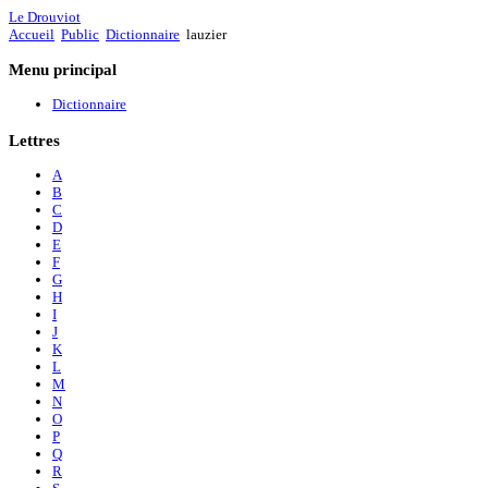
Le Drouviot
Accueil
Public
Dictionnaire
lauzier
Menu
principal
Dictionnaire
Lettres
A
B
C
D
E
F
G
H
I
J
K
L
M
N
O
P
Q
R