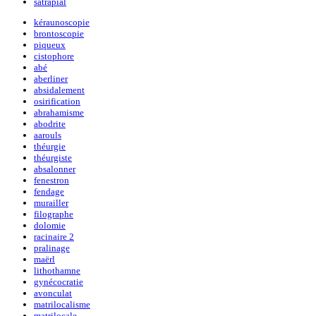
satrapial
kéraunoscopie
brontoscopie
piqueux
cistophore
abé
aberliner
absidalement
osirification
abrahamisme
abodrite
aarouls
théurgie
théurgiste
absalonner
fenestron
fendage
murailler
filographe
dolomie
racinaire 2
pralinage
maërl
lithothamne
gynécocratie
avonculat
matrilocalisme
matrilocale