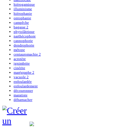
hiérogamique
illuminisme
hiérophanie
ontophanie
campêche
bagasse 2
phytolâtrique
narthécophore
cannophorie
dendrophorie
métope
centauromachie 2
acrotère
ignimbrite
cinérite
marégraphe 2
vacuole 2
enfoulardée
enfoulardement
découronner
maratiste
déharnacher