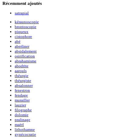
Récemment
ajoutés
satrapial
kéraunoscopie
brontoscopie
piqueux
cistophore
abé
aberliner
absidalement
osirification
abrahamisme
abodrite
aarouls
théurgie
théurgiste
absalonner
fenestron
fendage
murailler
lauzier
filographe
dolomie
pralinage
maërl
lithothamne
gynécocratie