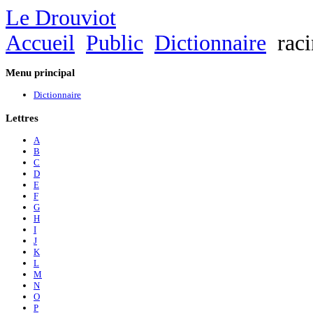
Le Drouviot
Accueil
Public
Dictionnaire
raci
Menu
principal
Dictionnaire
Lettres
A
B
C
D
E
F
G
H
I
J
K
L
M
N
O
P