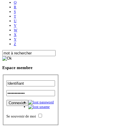
Q
R
S
T
U
V
W
X
Y
Z
Espace
membre
Se souvenir de moi