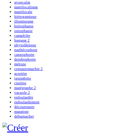
avonculat
matrilocalisme
matrilocale
hiérogamique
illuminisme
hiérophanie
ontophanie
campêche
bagasse 2
phytolâtrique
narthécophore
cannophorie
dendrophorie
métope
centauromachie 2
acrotère
ignimbrite
cinérite
marégraphe 2
vacuole 2
enfoulardée
enfoulardement
découronner
maratiste
déharnacher