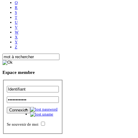
Q
R
S
T
U
V
W
X
Y
Z
Espace
membre
Se souvenir de moi