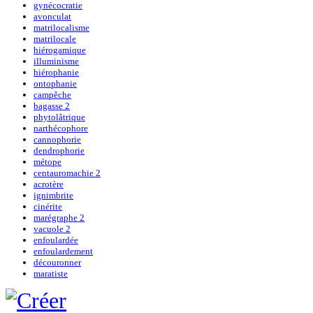
gynécocratie
avonculat
matrilocalisme
matrilocale
hiérogamique
illuminisme
hiérophanie
ontophanie
campêche
bagasse 2
phytolâtrique
narthécophore
cannophorie
dendrophorie
métope
centauromachie 2
acrotère
ignimbrite
cinérite
marégraphe 2
vacuole 2
enfoulardée
enfoulardement
découronner
maratiste