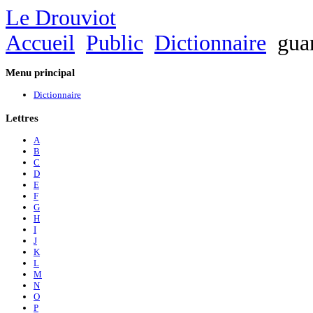
Le Drouviot
Accueil
Public
Dictionnaire
gua
Menu
principal
Dictionnaire
Lettres
A
B
C
D
E
F
G
H
I
J
K
L
M
N
O
P