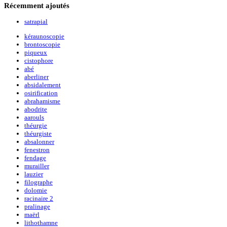
Récemment
ajoutés
satrapial
kéraunoscopie
brontoscopie
piqueux
cistophore
abé
aberliner
absidalement
osirification
abrahamisme
abodrite
aarouls
théurgie
théurgiste
absalonner
fenestron
fendage
murailler
lauzier
filographe
dolomie
racinaire 2
pralinage
maërl
lithothamne