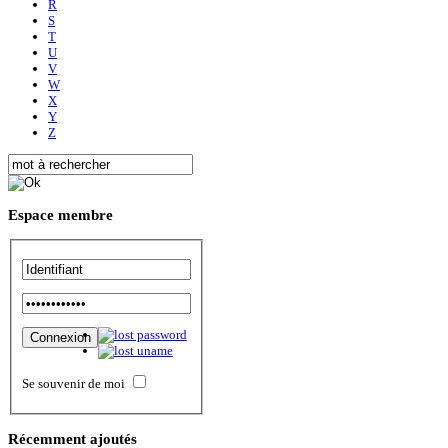
R
S
T
U
V
W
X
Y
Z
Espace
membre
Se souvenir de moi
Récemment
ajoutés