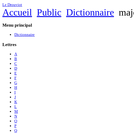
Le Drouviot
Accueil
Public
Dictionnaire
majo
Menu
principal
Dictionnaire
Lettres
A
B
C
D
E
F
G
H
I
J
K
L
M
N
O
P
Q