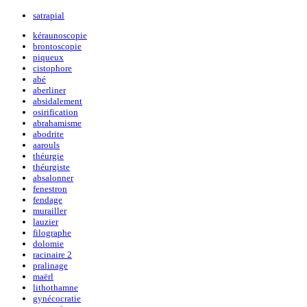
satrapial
kéraunoscopie
brontoscopie
piqueux
cistophore
abé
aberliner
absidalement
osirification
abrahamisme
abodrite
aarouls
théurgie
théurgiste
absalonner
fenestron
fendage
murailler
lauzier
filographe
dolomie
racinaire 2
pralinage
maërl
lithothamne
gynécocratie