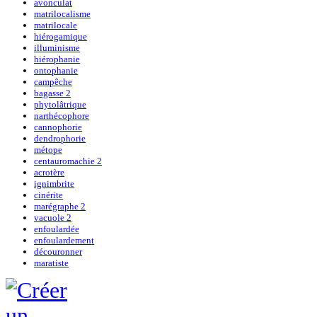
avonculat
matrilocalisme
matrilocale
hiérogamique
illuminisme
hiérophanie
ontophanie
campêche
bagasse 2
phytolâtrique
narthécophore
cannophorie
dendrophorie
métope
centauromachie 2
acrotère
ignimbrite
cinérite
marégraphe 2
vacuole 2
enfoulardée
enfoulardement
découronner
maratiste