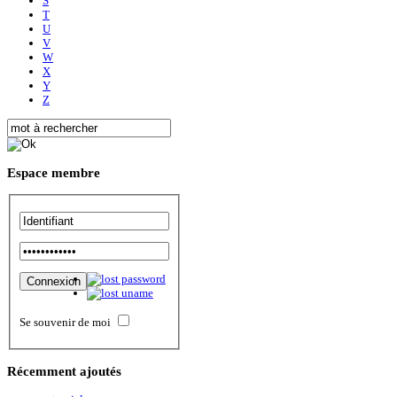
S
T
U
V
W
X
Y
Z
Espace
membre
Se souvenir de moi
Récemment
ajoutés