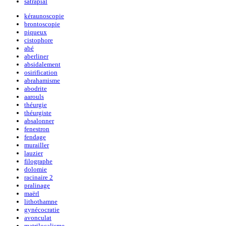
satrapial
kéraunoscopie
brontoscopie
piqueux
cistophore
abé
aberliner
absidalement
osirification
abrahamisme
abodrite
aarouls
théurgie
théurgiste
absalonner
fenestron
fendage
murailler
lauzier
filographe
dolomie
racinaire 2
pralinage
maërl
lithothamne
gynécocratie
avonculat
matrilocalisme