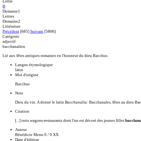
Lettre
B
Domaine1
Lettres
Domaine2
Littérature
Précédent
[685]
Suivant
[5806]
Catégorie
adjectif
bacchanalien
Lié aux fêtes antiques romaines en l'honneur du dieu Bacchus.
Langue étymologique
latin
Mot d'origine
Bacchus
Note
Dieu du vin. A donné le latin
Bacchanalia
: Bacchanales, fêtes au dieu Ba
Citation
[...] trois wagons-restaurants dont l'un est décoré des jeunes filles
bacchan
Auteur
Bénédicte Menu 0 / 0 XX
Date d'édition