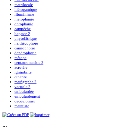
matrilocale
hiérogamique
illuminisme
hiérophanie
ontophanie
campêche
bagasse 2
phytolâtrique
narthécophore
cannophorie
dendrophorie
métope
centauromachie 2
acrotère
ignimbrite
cinérite
marégraphe 2
vacuole 2
enfoulardée
enfoulardement
découronner
maratiste
...