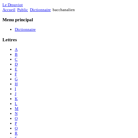
Le Drouviot
Accueil
Public
Dictionnaire
bacchanalien
Menu
principal
Dictionnaire
Lettres
A
B
C
D
E
F
G
H
I
J
K
L
M
N
O
P
Q
R