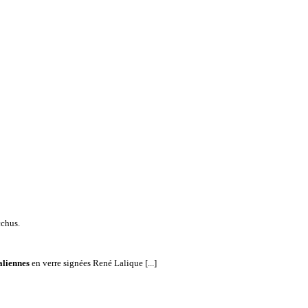
cchus.
aliennes
en verre signées René Lalique [...]