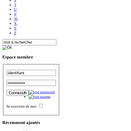
S
T
U
V
W
X
Y
Z
Espace
membre
Se souvenir de moi
Récemment
ajoutés