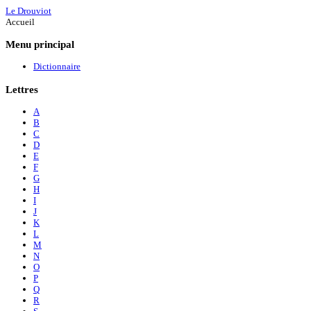
Le Drouviot
Accueil
Menu
principal
Dictionnaire
Lettres
A
B
C
D
E
F
G
H
I
J
K
L
M
N
O
P
Q
R