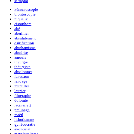
satrapial
kéraunoscopie
brontoscopie
piqueux
cistophore
abé
aberliner
absidalement
osirification
abrahamisme
abodrite
aarouls
théurgie
théurgiste
absalonner
fenestron
fendage
murailler
lauzier
filographe
dolomie
racinaire 2
pralinage
maërl
lithothamne
gynécocratie
avonculat
matrilocalisme