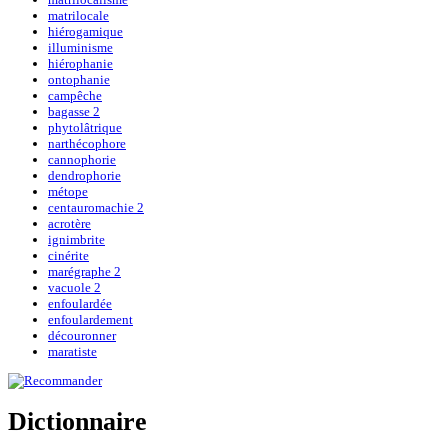
matrilocale
hiérogamique
illuminisme
hiérophanie
ontophanie
campêche
bagasse 2
phytolâtrique
narthécophore
cannophorie
dendrophorie
métope
centauromachie 2
acrotère
ignimbrite
cinérite
marégraphe 2
vacuole 2
enfoulardée
enfoulardement
découronner
maratiste
Dictionnaire