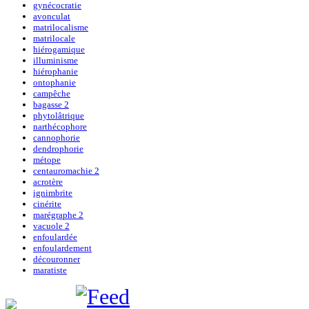
gynécocratie
avonculat
matrilocalisme
matrilocale
hiérogamique
illuminisme
hiérophanie
ontophanie
campêche
bagasse 2
phytolâtrique
narthécophore
cannophorie
dendrophorie
métope
centauromachie 2
acrotère
ignimbrite
cinérite
marégraphe 2
vacuole 2
enfoulardée
enfoulardement
découronner
maratiste