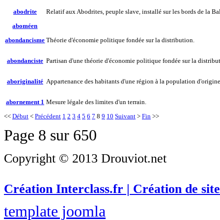
abodrite
Relatif aux Abodrites, peuple slave, installé sur les bords de la B
aboméen
abondancisme
Théorie d'économie politique fondée sur la distribution.
abondanciste
Partisan d'une théorie d'économie politique fondée sur la distribu
aboriginalité
Appartenance des habitants d'une région à la population d'origine
abornement 1
Mesure légale des limites d'un terrain.
<<
Début
<
Précédent
1
2
3
4
5
6
7
8
9
10
Suivant
>
Fin
>>
Page 8 sur 650
Copyright © 2013 Drouviot.net
Création Interclass.fr | Création de site
template joomla