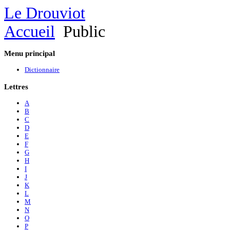
Le Drouviot
Accueil
Public
Menu
principal
Dictionnaire
Lettres
A
B
C
D
E
F
G
H
I
J
K
L
M
N
O
P