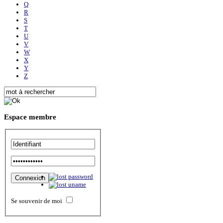
Q
R
S
T
U
V
W
X
Y
Z
Espace
membre
Se souvenir de moi