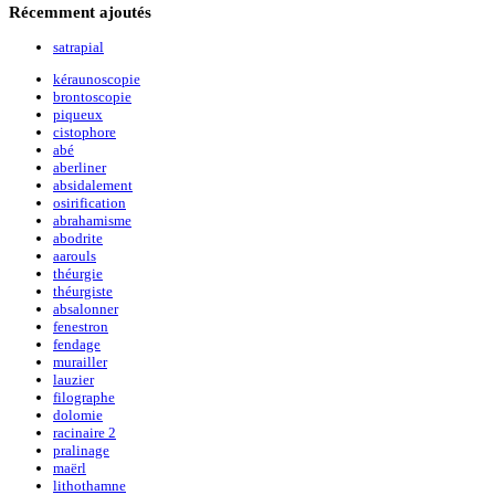
Récemment
ajoutés
satrapial
kéraunoscopie
brontoscopie
piqueux
cistophore
abé
aberliner
absidalement
osirification
abrahamisme
abodrite
aarouls
théurgie
théurgiste
absalonner
fenestron
fendage
murailler
lauzier
filographe
dolomie
racinaire 2
pralinage
maërl
lithothamne