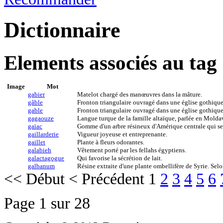
Dictionnaire
Elements associés au tag
Image
Mot
gabier
Matelot chargé des manœuvres dans la mâture.
gâble
Fronton triangulaire ouvragé dans une église gothique
gable
Fronton triangulaire ouvragé dans une église gothique
gagaouze
Langue turque de la famille altaïque, parlée en Molda
gaïac
Gomme d'un arbre résineux d'Amérique centrale qui ser
gaillarderie
Vigueur joyeuse et entreprenante.
gaillet
Plante à fleurs odorantes.
galabieh
Vêtement porté par les fellahs égyptiens.
galactagogue
Qui favorise la sécrétion de lait.
galbanum
Résine extraite d'une plante ombellifère de Syrie. Selo
<<
Début
<
Précédent
1
2
3
4
5
6
Page 1 sur 28