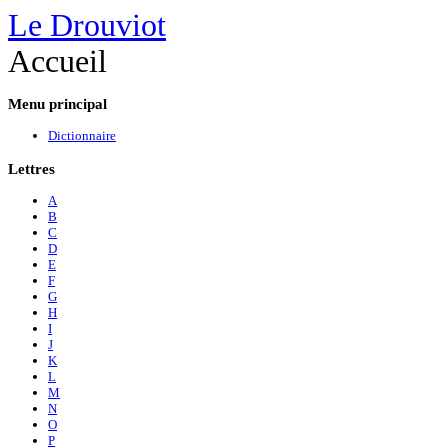
Le Drouviot
Accueil
Menu
principal
Dictionnaire
Lettres
A
B
C
D
E
F
G
H
I
J
K
L
M
N
O
P