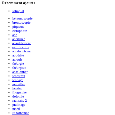
Récemment
ajoutés
satrapial
kéraunoscopie
brontoscopie
piqueux
cistophore
abé
aberliner
absidalement
osirification
abrahamisme
abodrite
aarouls
théurgie
théurgiste
absalonner
fenestron
fendage
murailler
lauzier
filographe
dolomie
racinaire 2
pralinage
maërl
lithothamne