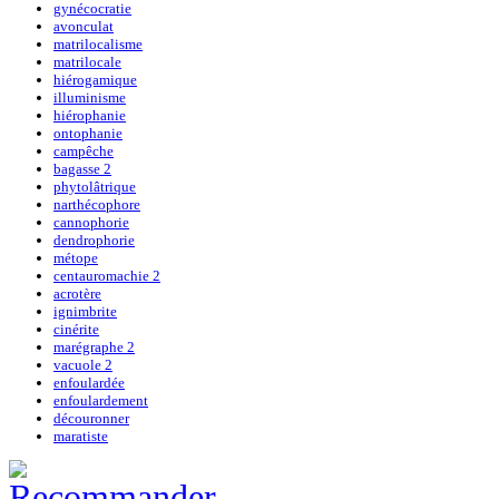
gynécocratie
avonculat
matrilocalisme
matrilocale
hiérogamique
illuminisme
hiérophanie
ontophanie
campêche
bagasse 2
phytolâtrique
narthécophore
cannophorie
dendrophorie
métope
centauromachie 2
acrotère
ignimbrite
cinérite
marégraphe 2
vacuole 2
enfoulardée
enfoulardement
découronner
maratiste