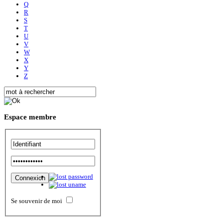
Q
R
S
T
U
V
W
X
Y
Z
Espace
membre
Se souvenir de moi